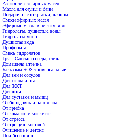
Аэрозоли с эфирных масел
Масла для сауны и бани
Подарочные открытки, наборы
Смеси эфирных масел
Эфирные масла в чистом виде
Гидролаты, душистые воды
Гидролаты моно
Душистая вода
Профобьемы
Смесь гидролатов
Грязь Сакского озера, глина
Домашняя аптечка
Бальзамы SOS универсальные
Для вен и сосудов
Для горла и рта
Для ЖКТ
Для носа
Для суставов и мышц
От бородавок и папиллом
От грибка
От комаров и москитов
От стресса
От трещин, мозолей
Очищение и детокс
При бессонице