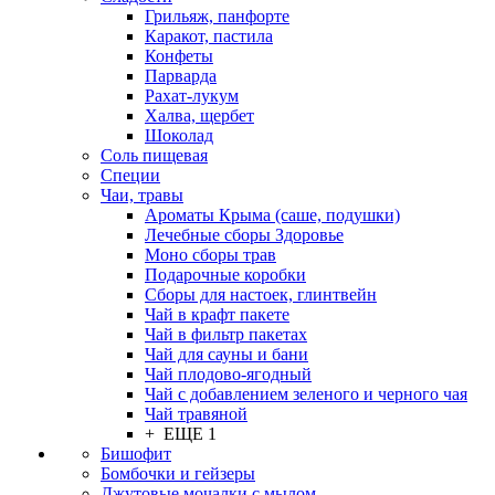
Грильяж, панфорте
Каракот, пастила
Конфеты
Парварда
Рахат-лукум
Халва, щербет
Шоколад
Соль пищевая
Специи
Чаи, травы
Ароматы Крыма (саше, подушки)
Лечебные сборы Здоровье
Моно сборы трав
Подарочные коробки
Сборы для настоек, глинтвейн
Чай в крафт пакете
Чай в фильтр пакетах
Чай для сауны и бани
Чай плодово-ягодный
Чай с добавлением зеленого и черного чая
Чай травяной
+ ЕЩЕ 1
Бишофит
Бомбочки и гейзеры
Джутовые мочалки с мылом