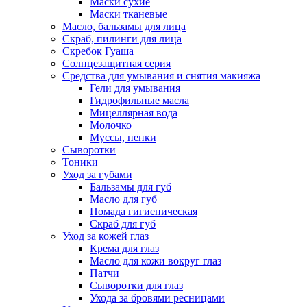
Маски сухие
Маски тканевые
Масло, бальзамы для лица
Скраб, пилинги для лица
Скребок Гуаша
Солнцезащитная серия
Средства для умывания и снятия макияжа
Гели для умывания
Гидрофильные масла
Мицеллярная вода
Молочко
Муссы, пенки
Сыворотки
Тоники
Уход за губами
Бальзамы для губ
Масло для губ
Помада гигиеническая
Скраб для губ
Уход за кожей глаз
Крема для глаз
Масло для кожи вокруг глаз
Патчи
Сыворотки для глаз
Ухода за бровями ресницами