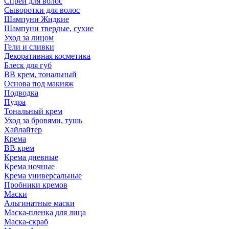
Спрей для волос
Сыворотки для волос
Шампуни Жидкие
Шампуни твердые, сухие
Уход за лицом
Гели и сливки
Декоративная косметика
Блеск для губ
ВВ крем, тональный
Основа под макияж
Подводка
Пудра
Тональный крем
Уход за бровями, тушь
Хайлайтер
Крема
ВВ крем
Крема дневные
Крема ночные
Крема универсальные
Пробники кремов
Маски
Альгинатные маски
Маска-пленка для лица
Маска-скраб