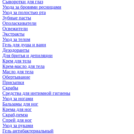
Сыворотки для глаз
Ухода за бровями ресницами
Уход за полостью рта
Зубные пасты
Ополаскиватели
Освежители
Экстракты
Уход за телом
Гель для душа и ванн
Дезодоранты
Для бритья и депиляции
Крем для тела
Крем-масло для тела
Масло для тела
Обертывание
Присыпки
Скрабы
Средства для интимной гигиены
Уход за ногами
Бальзамы для ног
Крема для ног
Скраб,пемза
Спрей для ног
Уход за руками
Гель антибактериальный