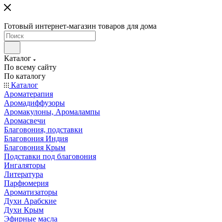
Готовый интернет-магазин товаров для дома
Каталог
По всему сайту
По каталогу
Каталог
Ароматерапия
Аромадиффузоры
Аромакулоны, Аромалампы
Аромасвечи
Благовония, подставки
Благовония Индия
Благовония Крым
Подставки под благовония
Ингаляторы
Литература
Парфюмерия
Ароматизаторы
Духи Арабские
Духи Крым
Эфирные масла