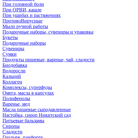
При головной боли
При ОРВИ, кашле
При ушибах и растяжениях
ПротивоВирусные
Мыло ручной работы
Подарочные наборы, сувениры и упаковка
Букеты
Подарочные наборы
Сувениры
Сумки
Продукты пищевые, варенье, чай, сладости
Биодобавка
Водоросли
Кальций
Коллаген
Комплексы, суперфуды
Омега, масла в капсулах
Полифенолы
Варенье, мед
Масла пищевые сыродавленные
Настойка, сироп Никитский сад
Питьевые бальзамы
Сиропы
Сладости
Грильяж, панфорте