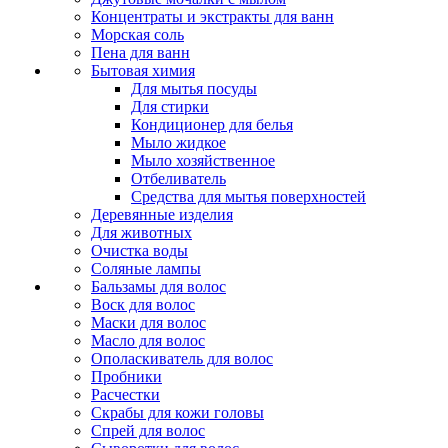
Концентраты и экстракты для ванн
Морская соль
Пена для ванн
Бытовая химия
Для мытья посуды
Для стирки
Кондиционер для белья
Мыло жидкое
Мыло хозяйственное
Отбеливатель
Средства для мытья поверхностей
Деревянные изделия
Для животных
Очистка воды
Соляные лампы
Бальзамы для волос
Воск для волос
Маски для волос
Масло для волос
Ополаскиватель для волос
Пробники
Расчестки
Скрабы для кожи головы
Спрей для волос