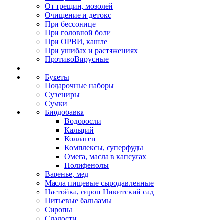
От трещин, мозолей
Очищение и детокс
При бессонице
При головной боли
При ОРВИ, кашле
При ушибах и растяжениях
ПротивоВирусные
Букеты
Подарочные наборы
Сувениры
Сумки
Биодобавка
Водоросли
Кальций
Коллаген
Комплексы, суперфуды
Омега, масла в капсулах
Полифенолы
Варенье, мед
Масла пищевые сыродавленные
Настойка, сироп Никитский сад
Питьевые бальзамы
Сиропы
Сладости