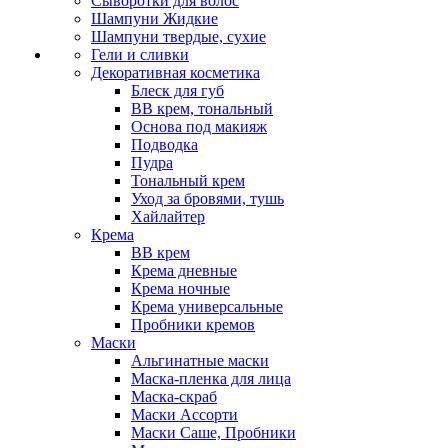
Сыворотки для волос
Шампуни Жидкие
Шампуни твердые, сухие
Гели и сливки
Декоративная косметика
Блеск для губ
ВВ крем, тональный
Основа под макияж
Подводка
Пудра
Тональный крем
Уход за бровями, тушь
Хайлайтер
Крема
ВВ крем
Крема дневные
Крема ночные
Крема универсальные
Пробники кремов
Маски
Альгинатные маски
Маска-пленка для лица
Маска-скраб
Маски Ассорти
Маски Саше, Пробники