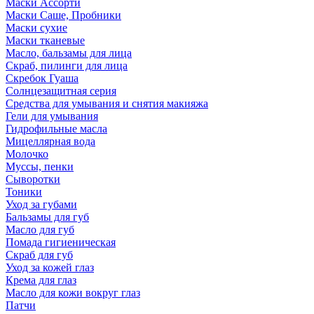
Маски Ассорти
Маски Саше, Пробники
Маски сухие
Маски тканевые
Масло, бальзамы для лица
Скраб, пилинги для лица
Скребок Гуаша
Солнцезащитная серия
Средства для умывания и снятия макияжа
Гели для умывания
Гидрофильные масла
Мицеллярная вода
Молочко
Муссы, пенки
Сыворотки
Тоники
Уход за губами
Бальзамы для губ
Масло для губ
Помада гигиеническая
Скраб для губ
Уход за кожей глаз
Крема для глаз
Масло для кожи вокруг глаз
Патчи