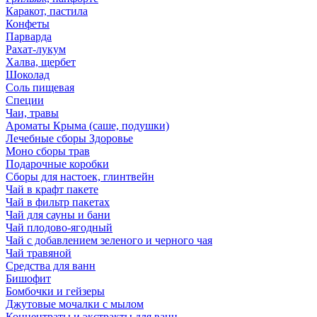
Каракот, пастила
Конфеты
Парварда
Рахат-лукум
Халва, щербет
Шоколад
Соль пищевая
Специи
Чаи, травы
Ароматы Крыма (саше, подушки)
Лечебные сборы Здоровье
Моно сборы трав
Подарочные коробки
Сборы для настоек, глинтвейн
Чай в крафт пакете
Чай в фильтр пакетах
Чай для сауны и бани
Чай плодово-ягодный
Чай с добавлением зеленого и черного чая
Чай травяной
Средства для ванн
Бишофит
Бомбочки и гейзеры
Джутовые мочалки с мылом
Концентраты и экстракты для ванн