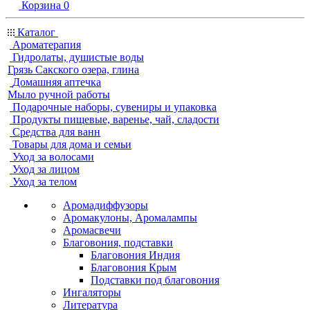
Корзина
0
Каталог
Ароматерапия
Гидролаты, душистые воды
Грязь Сакского озера, глина
Домашняя аптечка
Мыло ручной работы
Подарочные наборы, сувениры и упаковка
Продукты пищевые, варенье, чай, сладости
Средства для ванн
Товары для дома и семьи
Уход за волосами
Уход за лицом
Уход за телом
Аромадиффузоры
Аромакулоны, Аромалампы
Аромасвечи
Благовония, подставки
Благовония Индия
Благовония Крым
Подставки под благовония
Ингаляторы
Литература