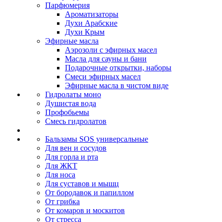
Парфюмерия
Ароматизаторы
Духи Арабские
Духи Крым
Эфирные масла
Аэрозоли с эфирных масел
Масла для сауны и бани
Подарочные открытки, наборы
Смеси эфирных масел
Эфирные масла в чистом виде
Гидролаты моно
Душистая вода
Профобьемы
Смесь гидролатов
Бальзамы SOS универсальные
Для вен и сосудов
Для горла и рта
Для ЖКТ
Для носа
Для суставов и мышц
От бородавок и папиллом
От грибка
От комаров и москитов
От стресса