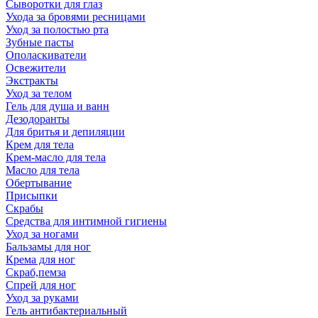
Сыворотки для глаз
Ухода за бровями ресницами
Уход за полостью рта
Зубные пасты
Ополаскиватели
Освежители
Экстракты
Уход за телом
Гель для душа и ванн
Дезодоранты
Для бритья и депиляции
Крем для тела
Крем-масло для тела
Масло для тела
Обертывание
Присыпки
Скрабы
Средства для интимной гигиены
Уход за ногами
Бальзамы для ног
Крема для ног
Скраб,пемза
Спрей для ног
Уход за руками
Гель антибактериальный