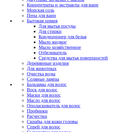
Концентраты и экстракты для ванн
Морская соль
Пена для ванн
Бытовая химия
Для мытья посуды
Для стирки
Кондиционер для белья
Мыло жидкое
Мыло хозяйственное
Отбеливатель
Средства для мытья поверхностей
Деревянные изделия
Для животных
Очистка воды
Соляные лампы
Бальзамы для волос
Воск для волос
Маски для волос
Масло для волос
Ополаскиватель для волос
Пробники
Расчестки
Скрабы для кожи головы
Спрей для волос