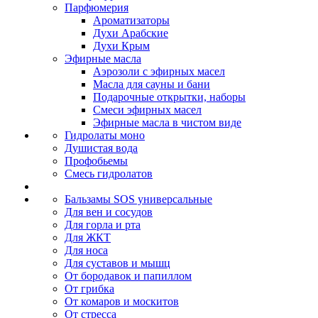
Парфюмерия
Ароматизаторы
Духи Арабские
Духи Крым
Эфирные масла
Аэрозоли с эфирных масел
Масла для сауны и бани
Подарочные открытки, наборы
Смеси эфирных масел
Эфирные масла в чистом виде
Гидролаты моно
Душистая вода
Профобьемы
Смесь гидролатов
Бальзамы SOS универсальные
Для вен и сосудов
Для горла и рта
Для ЖКТ
Для носа
Для суставов и мышц
От бородавок и папиллом
От грибка
От комаров и москитов
От стресса