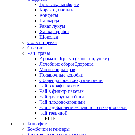
Грильяж, панфорте
Каракот, пастила
Конфеты
Парварда
Рахат-лукум
Халва, щербет
Шоколад
Соль пищевая
Специи
Чаи, травы
Ароматы Крыма (саше, подушки)
Лечебные сборы Здоровье
Моно сборы трав
Подарочные коробки
Сборы для настоек, глинтвейн
Чай в крафт пакете
Чай в фильтр пакетах
Чай для сауны и бани
Чай плодово-ягодный
Чай с добавлением зеленого и черного чая
Чай травяной
+ ЕЩЕ 1
Бишофит
Бомбочки и гейзеры
Джутовые мочалки с мылом