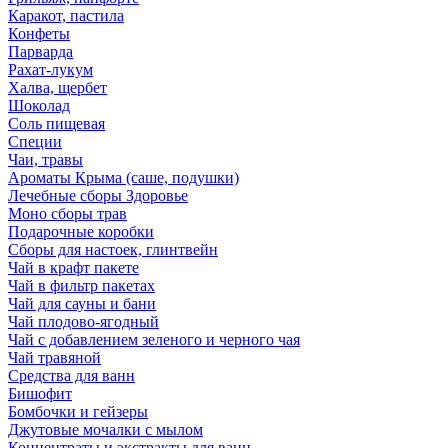
Каракот, пастила
Конфеты
Парварда
Рахат-лукум
Халва, щербет
Шоколад
Соль пищевая
Специи
Чаи, травы
Ароматы Крыма (саше, подушки)
Лечебные сборы Здоровье
Моно сборы трав
Подарочные коробки
Сборы для настоек, глинтвейн
Чай в крафт пакете
Чай в фильтр пакетах
Чай для сауны и бани
Чай плодово-ягодный
Чай с добавлением зеленого и черного чая
Чай травяной
Средства для ванн
Бишофит
Бомбочки и гейзеры
Джутовые мочалки с мылом
Концентраты и экстракты для ванн