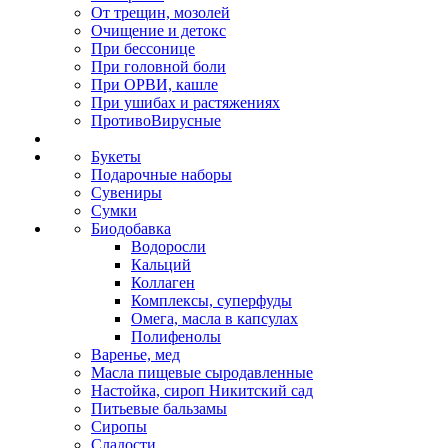
От трещин, мозолей
Очищение и детокс
При бессонице
При головной боли
При ОРВИ, кашле
При ушибах и растяжениях
ПротивоВирусные
Букеты
Подарочные наборы
Сувениры
Сумки
Биодобавка
Водоросли
Кальций
Коллаген
Комплексы, суперфуды
Омега, масла в капсулах
Полифенолы
Варенье, мед
Масла пищевые сыродавленные
Настойка, сироп Никитский сад
Питьевые бальзамы
Сиропы
Сладости