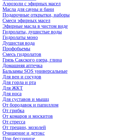
Аэрозоли с эфирных масел
Масла для сауны и бани
Подарочные открытки, наборы
Смеси эфирных масел
Эфирные масла в чистом виде
Гидролаты, душистые воды
Гидролаты моно
Душистая вода
Профобьемы
Смесь гидролатов
Грязь Сакского озера, глина
Домашняя аптечка
Бальзамы SOS универсальные
Для вен и сосудов
Для горла и рта
Для ЖКТ
Для носа
Для суставов и мышц
От бородавок и папиллом
От грибка
От комаров и москитов
От стресса
От трещин, мозолей
Очищение и детокс
При бессонице