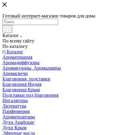
Готовый интернет-магазин товаров для дома
Каталог
По всему сайту
По каталогу
Каталог
Ароматерапия
Аромадиффузоры
Аромакулоны, Аромалампы
Аромасвечи
Благовония, подставки
Благовония Индия
Благовония Крым
Подставки под благовония
Ингаляторы
Литература
Парфюмерия
Ароматизаторы
Духи Арабские
Духи Крым
Эфирные масла