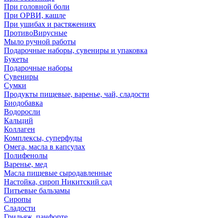
При головной боли
При ОРВИ, кашле
При ушибах и растяжениях
ПротивоВирусные
Мыло ручной работы
Подарочные наборы, сувениры и упаковка
Букеты
Подарочные наборы
Сувениры
Сумки
Продукты пищевые, варенье, чай, сладости
Биодобавка
Водоросли
Кальций
Коллаген
Комплексы, суперфуды
Омега, масла в капсулах
Полифенолы
Варенье, мед
Масла пищевые сыродавленные
Настойка, сироп Никитский сад
Питьевые бальзамы
Сиропы
Сладости
Грильяж, панфорте