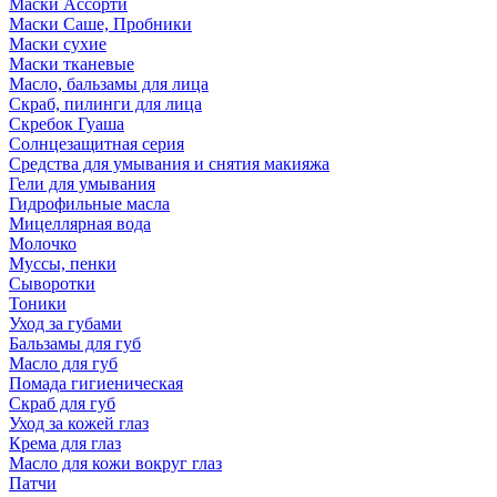
Маски Ассорти
Маски Саше, Пробники
Маски сухие
Маски тканевые
Масло, бальзамы для лица
Скраб, пилинги для лица
Скребок Гуаша
Солнцезащитная серия
Средства для умывания и снятия макияжа
Гели для умывания
Гидрофильные масла
Мицеллярная вода
Молочко
Муссы, пенки
Сыворотки
Тоники
Уход за губами
Бальзамы для губ
Масло для губ
Помада гигиеническая
Скраб для губ
Уход за кожей глаз
Крема для глаз
Масло для кожи вокруг глаз
Патчи