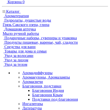
Корзина
0
Каталог
Ароматерапия
Гидролаты, душистые воды
Грязь Сакского озера, глина
Домашняя аптечка
Мыло ручной работы
Подарочные наборы, сувениры и упаковка
Продукты пищевые, варенье, чай, сладости
Средства для ванн
Товары для дома и семьи
Уход за волосами
Уход за лицом
Уход за телом
Аромадиффузоры
Аромакулоны, Аромалампы
Аромасвечи
Благовония, подставки
Благовония Индия
Благовония Крым
Подставки под благовония
Ингаляторы
Литература