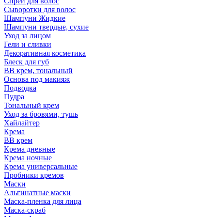
Спрей для волос
Сыворотки для волос
Шампуни Жидкие
Шампуни твердые, сухие
Уход за лицом
Гели и сливки
Декоративная косметика
Блеск для губ
ВВ крем, тональный
Основа под макияж
Подводка
Пудра
Тональный крем
Уход за бровями, тушь
Хайлайтер
Крема
ВВ крем
Крема дневные
Крема ночные
Крема универсальные
Пробники кремов
Маски
Альгинатные маски
Маска-пленка для лица
Маска-скраб