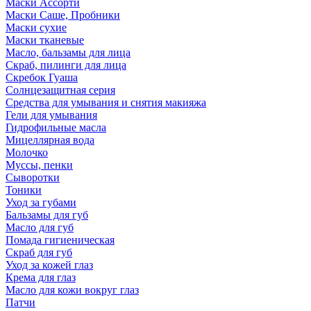
Маски Ассорти
Маски Саше, Пробники
Маски сухие
Маски тканевые
Масло, бальзамы для лица
Скраб, пилинги для лица
Скребок Гуаша
Солнцезащитная серия
Средства для умывания и снятия макияжа
Гели для умывания
Гидрофильные масла
Мицеллярная вода
Молочко
Муссы, пенки
Сыворотки
Тоники
Уход за губами
Бальзамы для губ
Масло для губ
Помада гигиеническая
Скраб для губ
Уход за кожей глаз
Крема для глаз
Масло для кожи вокруг глаз
Патчи