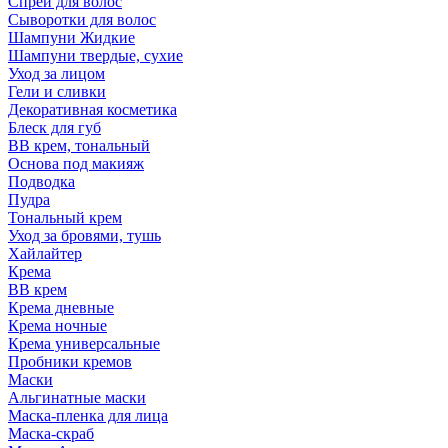
Спрей для волос
Сыворотки для волос
Шампуни Жидкие
Шампуни твердые, сухие
Уход за лицом
Гели и сливки
Декоративная косметика
Блеск для губ
ВВ крем, тональный
Основа под макияж
Подводка
Пудра
Тональный крем
Уход за бровями, тушь
Хайлайтер
Крема
ВВ крем
Крема дневные
Крема ночные
Крема универсальные
Пробники кремов
Маски
Альгинатные маски
Маска-пленка для лица
Маска-скраб