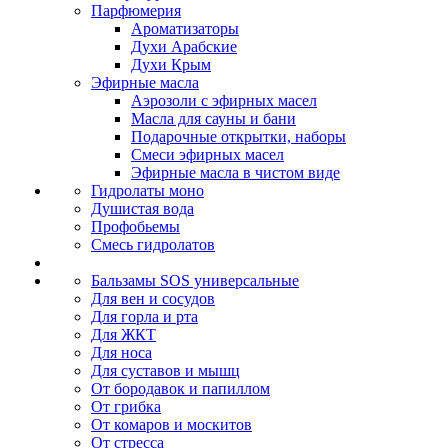
Парфюмерия
Ароматизаторы
Духи Арабские
Духи Крым
Эфирные масла
Аэрозоли с эфирных масел
Масла для сауны и бани
Подарочные открытки, наборы
Смеси эфирных масел
Эфирные масла в чистом виде
Гидролаты моно
Душистая вода
Профобьемы
Смесь гидролатов
Бальзамы SOS универсальные
Для вен и сосудов
Для горла и рта
Для ЖКТ
Для носа
Для суставов и мышц
От бородавок и папиллом
От грибка
От комаров и москитов
От стресса