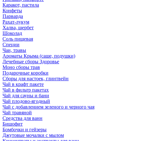
Каракот, пастила
Конфеты
Парварда
Рахат-лукум
Халва, щербет
Шоколад
Соль пищевая
Специи
Чаи, травы
Ароматы Крыма (саше, подушки)
Лечебные сборы Здоровье
Моно сборы трав
Подарочные коробки
Сборы для настоек, глинтвейн
Чай в крафт пакете
Чай в фильтр пакетах
Чай для сауны и бани
Чай плодово-ягодный
Чай с добавлением зеленого и черного чая
Чай травяной
Средства для ванн
Бишофит
Бомбочки и гейзеры
Джутовые мочалки с мылом
Концентраты и экстракты для ванн