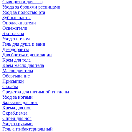
Сыворотки для глаз
Ухода за бровями ресницами
Уход за полостью рта
Зубные пасты
Ополаскиватели
Освежители
Экстракты
Уход за телом
Гель для душа и ванн
Дезодоранты
Для бритья и депиляции
Крем для тела
Крем-масло для тела
Масло для тела
Обертывание
Присыпки
Скрабы
Средства для интимной гигиены
Уход за ногами
Бальзамы для ног
Крема для ног
Скраб,пемза
Спрей для ног
Уход за руками
Гель антибактериальный