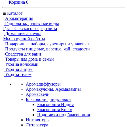
Корзина
0
Каталог
Ароматерапия
Гидролаты, душистые воды
Грязь Сакского озера, глина
Домашняя аптечка
Мыло ручной работы
Подарочные наборы, сувениры и упаковка
Продукты пищевые, варенье, чай, сладости
Средства для ванн
Товары для дома и семьи
Уход за волосами
Уход за лицом
Уход за телом
Аромадиффузоры
Аромакулоны, Аромалампы
Аромасвечи
Благовония, подставки
Благовония Индия
Благовония Крым
Подставки под благовония
Ингаляторы
Литература