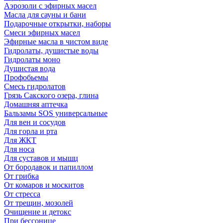
Аэрозоли с эфирных масел
Масла для сауны и бани
Подарочные открытки, наборы
Смеси эфирных масел
Эфирные масла в чистом виде
Гидролаты, душистые воды
Гидролаты моно
Душистая вода
Профобьемы
Смесь гидролатов
Грязь Сакского озера, глина
Домашняя аптечка
Бальзамы SOS универсальные
Для вен и сосудов
Для горла и рта
Для ЖКТ
Для носа
Для суставов и мышц
От бородавок и папиллом
От грибка
От комаров и москитов
От стресса
От трещин, мозолей
Очищение и детокс
При бессонице