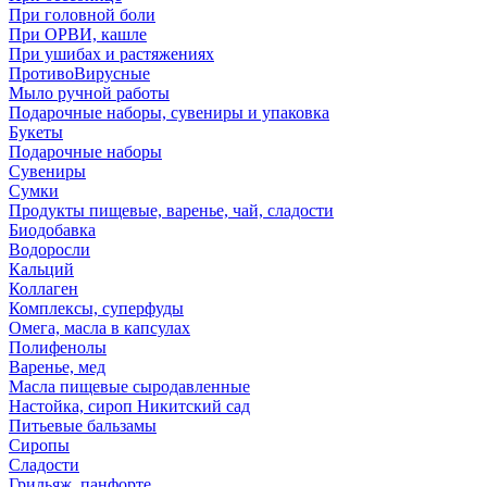
При головной боли
При ОРВИ, кашле
При ушибах и растяжениях
ПротивоВирусные
Мыло ручной работы
Подарочные наборы, сувениры и упаковка
Букеты
Подарочные наборы
Сувениры
Сумки
Продукты пищевые, варенье, чай, сладости
Биодобавка
Водоросли
Кальций
Коллаген
Комплексы, суперфуды
Омега, масла в капсулах
Полифенолы
Варенье, мед
Масла пищевые сыродавленные
Настойка, сироп Никитский сад
Питьевые бальзамы
Сиропы
Сладости
Грильяж, панфорте