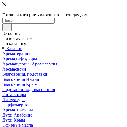
Готовый интернет-магазин товаров для дома
Каталог
По всему сайту
По каталогу
Каталог
Ароматерапия
Аромадиффузоры
Аромакулоны, Аромалампы
Аромасвечи
Благовония, подставки
Благовония Индия
Благовония Крым
Подставки под благовония
Ингаляторы
Литература
Парфюмерия
Ароматизаторы
Духи Арабские
Духи Крым
Эфирные масла