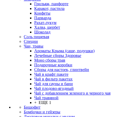
Грильяж, панфорте
Каракот, пастила
Конфеты
Парварда
Рахат-лукум
Халва, щербет
Шоколад
Соль пищевая
Специи
Чаи, травы
Ароматы Крыма (саше, подушки)
Лечебные сборы Здоровье
Моно сборы трав
Подарочные коробки
Сборы для настоек, глинтвейн
Чай в крафт пакете
Чай в фильтр пакетах
Чай для сауны и бани
Чай плодово-ягодный
Чай с добавлением зеленого и черного чая
Чай травяной
+ ЕЩЕ 1
Бишофит
Бомбочки и гейзеры
Джутовые мочалки с мылом