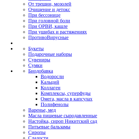
От трещин, мозолей
Очищение и детокс
При бессонице
При головной боли
При ОРВИ, кашле
При ушибах и растяжениях
ПротивоВирусные
Букеты
Подарочные наборы
Сувениры
Сумки
Биодобавка
Водоросли
Кальций
Коллаген
Комплексы, суперфуды
Омега, масла в капсулах
Полифенолы
Варенье, мед
Масла пищевые сыродавленные
Настойка, сироп Никитский сад
Питьевые бальзамы
Сиропы
Сладости