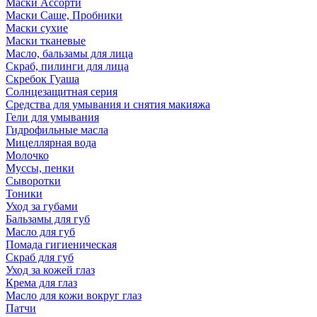
Маски Ассорти
Маски Саше, Пробники
Маски сухие
Маски тканевые
Масло, бальзамы для лица
Скраб, пилинги для лица
Скребок Гуаша
Солнцезащитная серия
Средства для умывания и снятия макияжа
Гели для умывания
Гидрофильные масла
Мицеллярная вода
Молочко
Муссы, пенки
Сыворотки
Тоники
Уход за губами
Бальзамы для губ
Масло для губ
Помада гигиеническая
Скраб для губ
Уход за кожей глаз
Крема для глаз
Масло для кожи вокруг глаз
Патчи