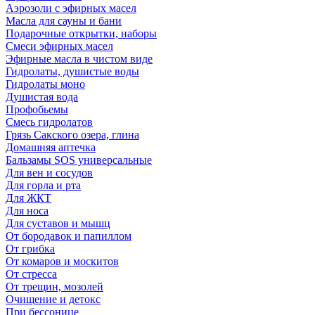
Аэрозоли с эфирных масел
Масла для сауны и бани
Подарочные открытки, наборы
Смеси эфирных масел
Эфирные масла в чистом виде
Гидролаты, душистые воды
Гидролаты моно
Душистая вода
Профобьемы
Смесь гидролатов
Грязь Сакского озера, глина
Домашняя аптечка
Бальзамы SOS универсальные
Для вен и сосудов
Для горла и рта
Для ЖКТ
Для носа
Для суставов и мышц
От бородавок и папиллом
От грибка
От комаров и москитов
От стресса
От трещин, мозолей
Очищение и детокс
При бессонице