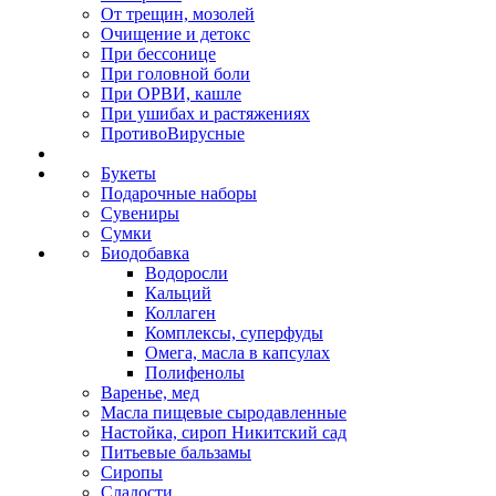
От трещин, мозолей
Очищение и детокс
При бессонице
При головной боли
При ОРВИ, кашле
При ушибах и растяжениях
ПротивоВирусные
Букеты
Подарочные наборы
Сувениры
Сумки
Биодобавка
Водоросли
Кальций
Коллаген
Комплексы, суперфуды
Омега, масла в капсулах
Полифенолы
Варенье, мед
Масла пищевые сыродавленные
Настойка, сироп Никитский сад
Питьевые бальзамы
Сиропы
Сладости