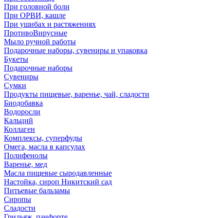
При головной боли
При ОРВИ, кашле
При ушибах и растяжениях
ПротивоВирусные
Мыло ручной работы
Подарочные наборы, сувениры и упаковка
Букеты
Подарочные наборы
Сувениры
Сумки
Продукты пищевые, варенье, чай, сладости
Биодобавка
Водоросли
Кальций
Коллаген
Комплексы, суперфуды
Омега, масла в капсулах
Полифенолы
Варенье, мед
Масла пищевые сыродавленные
Настойка, сироп Никитский сад
Питьевые бальзамы
Сиропы
Сладости
Грильяж, панфорте