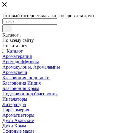
Готовый интернет-магазин товаров для дома
Каталог
По всему сайту
По каталогу
Каталог
Ароматерапия
Аромадиффузоры
Аромакулоны, Аромалампы
Аромасвечи
Благовония, подставки
Благовония Индия
Благовония Крым
Подставки под благовония
Ингаляторы
Литература
Парфюмерия
Ароматизаторы
Духи Арабские
Духи Крым
Эфирные масла