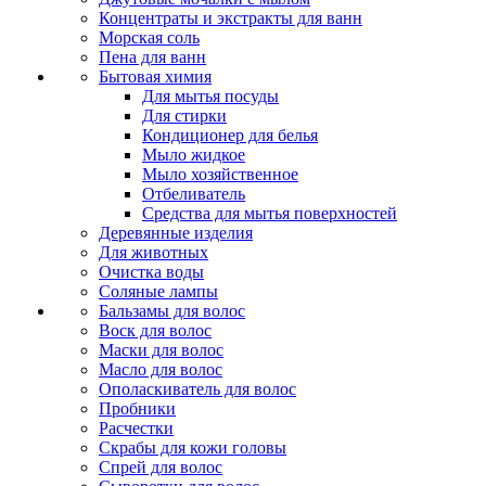
Концентраты и экстракты для ванн
Морская соль
Пена для ванн
Бытовая химия
Для мытья посуды
Для стирки
Кондиционер для белья
Мыло жидкое
Мыло хозяйственное
Отбеливатель
Средства для мытья поверхностей
Деревянные изделия
Для животных
Очистка воды
Соляные лампы
Бальзамы для волос
Воск для волос
Маски для волос
Масло для волос
Ополаскиватель для волос
Пробники
Расчестки
Скрабы для кожи головы
Спрей для волос