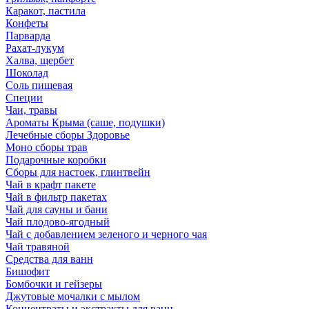
Каракот, пастила
Конфеты
Парварда
Рахат-лукум
Халва, щербет
Шоколад
Соль пищевая
Специи
Чаи, травы
Ароматы Крыма (саше, подушки)
Лечебные сборы Здоровье
Моно сборы трав
Подарочные коробки
Сборы для настоек, глинтвейн
Чай в крафт пакете
Чай в фильтр пакетах
Чай для сауны и бани
Чай плодово-ягодный
Чай с добавлением зеленого и черного чая
Чай травяной
Средства для ванн
Бишофит
Бомбочки и гейзеры
Джутовые мочалки с мылом
Концентраты и экстракты для ванн