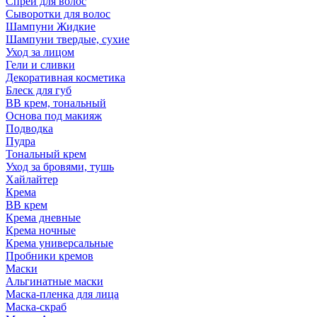
Спрей для волос
Сыворотки для волос
Шампуни Жидкие
Шампуни твердые, сухие
Уход за лицом
Гели и сливки
Декоративная косметика
Блеск для губ
ВВ крем, тональный
Основа под макияж
Подводка
Пудра
Тональный крем
Уход за бровями, тушь
Хайлайтер
Крема
ВВ крем
Крема дневные
Крема ночные
Крема универсальные
Пробники кремов
Маски
Альгинатные маски
Маска-пленка для лица
Маска-скраб