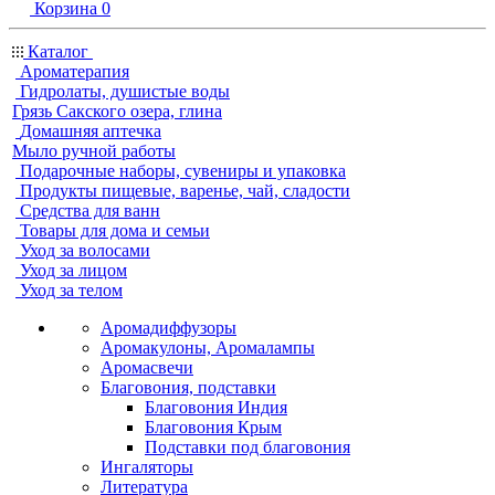
Корзина
0
Каталог
Ароматерапия
Гидролаты, душистые воды
Грязь Сакского озера, глина
Домашняя аптечка
Мыло ручной работы
Подарочные наборы, сувениры и упаковка
Продукты пищевые, варенье, чай, сладости
Средства для ванн
Товары для дома и семьи
Уход за волосами
Уход за лицом
Уход за телом
Аромадиффузоры
Аромакулоны, Аромалампы
Аромасвечи
Благовония, подставки
Благовония Индия
Благовония Крым
Подставки под благовония
Ингаляторы
Литература