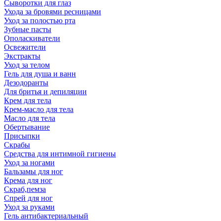
Сыворотки для глаз
Ухода за бровями ресницами
Уход за полостью рта
Зубные пасты
Ополаскиватели
Освежители
Экстракты
Уход за телом
Гель для душа и ванн
Дезодоранты
Для бритья и депиляции
Крем для тела
Крем-масло для тела
Масло для тела
Обертывание
Присыпки
Скрабы
Средства для интимной гигиены
Уход за ногами
Бальзамы для ног
Крема для ног
Скраб,пемза
Спрей для ног
Уход за руками
Гель антибактериальный