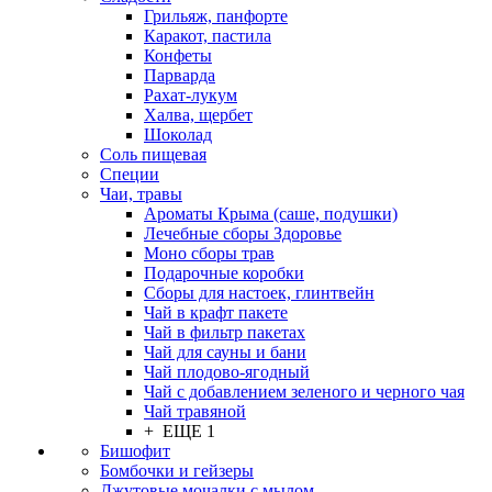
Грильяж, панфорте
Каракот, пастила
Конфеты
Парварда
Рахат-лукум
Халва, щербет
Шоколад
Соль пищевая
Специи
Чаи, травы
Ароматы Крыма (саше, подушки)
Лечебные сборы Здоровье
Моно сборы трав
Подарочные коробки
Сборы для настоек, глинтвейн
Чай в крафт пакете
Чай в фильтр пакетах
Чай для сауны и бани
Чай плодово-ягодный
Чай с добавлением зеленого и черного чая
Чай травяной
+ ЕЩЕ 1
Бишофит
Бомбочки и гейзеры
Джутовые мочалки с мылом