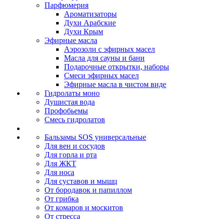
Парфюмерия
Ароматизаторы
Духи Арабские
Духи Крым
Эфирные масла
Аэрозоли с эфирных масел
Масла для сауны и бани
Подарочные открытки, наборы
Смеси эфирных масел
Эфирные масла в чистом виде
Гидролаты моно
Душистая вода
Профобьемы
Смесь гидролатов
Бальзамы SOS универсальные
Для вен и сосудов
Для горла и рта
Для ЖКТ
Для носа
Для суставов и мышц
От бородавок и папиллом
От грибка
От комаров и москитов
От стресса