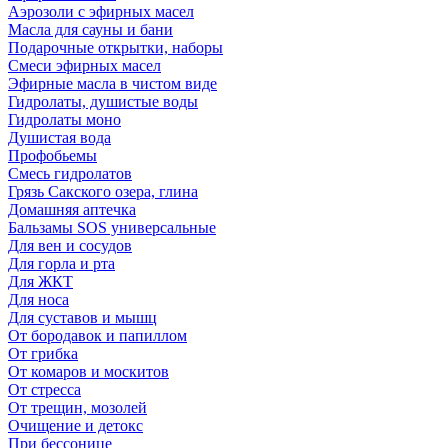
Аэрозоли с эфирных масел
Масла для сауны и бани
Подарочные открытки, наборы
Смеси эфирных масел
Эфирные масла в чистом виде
Гидролаты, душистые воды
Гидролаты моно
Душистая вода
Профобьемы
Смесь гидролатов
Грязь Сакского озера, глина
Домашняя аптечка
Бальзамы SOS универсальные
Для вен и сосудов
Для горла и рта
Для ЖКТ
Для носа
Для суставов и мышц
От бородавок и папиллом
От грибка
От комаров и москитов
От стресса
От трещин, мозолей
Очищение и детокс
При бессонице