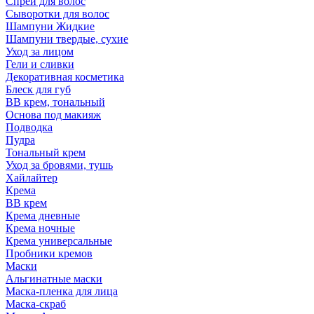
Спрей для волос
Сыворотки для волос
Шампуни Жидкие
Шампуни твердые, сухие
Уход за лицом
Гели и сливки
Декоративная косметика
Блеск для губ
ВВ крем, тональный
Основа под макияж
Подводка
Пудра
Тональный крем
Уход за бровями, тушь
Хайлайтер
Крема
ВВ крем
Крема дневные
Крема ночные
Крема универсальные
Пробники кремов
Маски
Альгинатные маски
Маска-пленка для лица
Маска-скраб