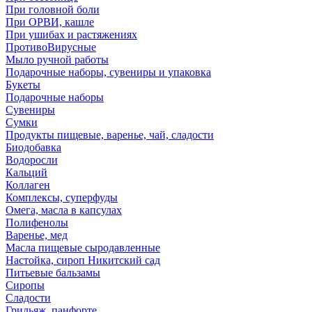
При головной боли
При ОРВИ, кашле
При ушибах и растяжениях
ПротивоВирусные
Мыло ручной работы
Подарочные наборы, сувениры и упаковка
Букеты
Подарочные наборы
Сувениры
Сумки
Продукты пищевые, варенье, чай, сладости
Биодобавка
Водоросли
Кальций
Коллаген
Комплексы, суперфуды
Омега, масла в капсулах
Полифенолы
Варенье, мед
Масла пищевые сыродавленные
Настойка, сироп Никитский сад
Питьевые бальзамы
Сиропы
Сладости
Грильяж, панфорте