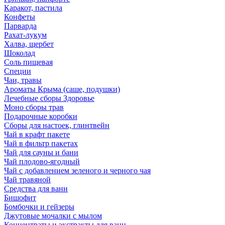
Каракот, пастила
Конфеты
Парварда
Рахат-лукум
Халва, щербет
Шоколад
Соль пищевая
Специи
Чаи, травы
Ароматы Крыма (саше, подушки)
Лечебные сборы Здоровье
Моно сборы трав
Подарочные коробки
Сборы для настоек, глинтвейн
Чай в крафт пакете
Чай в фильтр пакетах
Чай для сауны и бани
Чай плодово-ягодный
Чай с добавлением зеленого и черного чая
Чай травяной
Средства для ванн
Бишофит
Бомбочки и гейзеры
Джутовые мочалки с мылом
Концентраты и экстракты для ванн