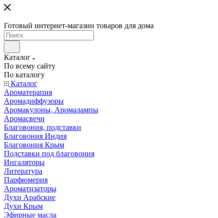
Готовый интернет-магазин товаров для дома
Каталог
По всему сайту
По каталогу
Каталог
Ароматерапия
Аромадиффузоры
Аромакулоны, Аромалампы
Аромасвечи
Благовония, подставки
Благовония Индия
Благовония Крым
Подставки под благовония
Ингаляторы
Литература
Парфюмерия
Ароматизаторы
Духи Арабские
Духи Крым
Эфирные масла