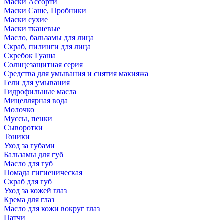
Маски Ассорти
Маски Саше, Пробники
Маски сухие
Маски тканевые
Масло, бальзамы для лица
Скраб, пилинги для лица
Скребок Гуаша
Солнцезащитная серия
Средства для умывания и снятия макияжа
Гели для умывания
Гидрофильные масла
Мицеллярная вода
Молочко
Муссы, пенки
Сыворотки
Тоники
Уход за губами
Бальзамы для губ
Масло для губ
Помада гигиеническая
Скраб для губ
Уход за кожей глаз
Крема для глаз
Масло для кожи вокруг глаз
Патчи