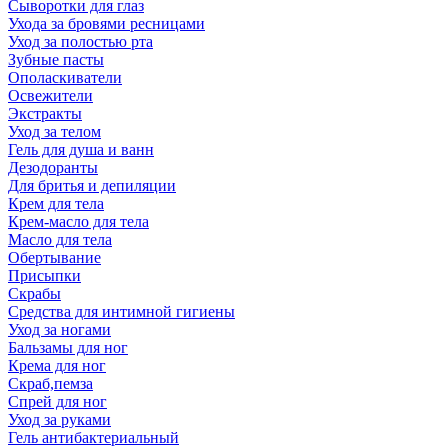
Сыворотки для глаз
Ухода за бровями ресницами
Уход за полостью рта
Зубные пасты
Ополаскиватели
Освежители
Экстракты
Уход за телом
Гель для душа и ванн
Дезодоранты
Для бритья и депиляции
Крем для тела
Крем-масло для тела
Масло для тела
Обертывание
Присыпки
Скрабы
Средства для интимной гигиены
Уход за ногами
Бальзамы для ног
Крема для ног
Скраб,пемза
Спрей для ног
Уход за руками
Гель антибактериальный